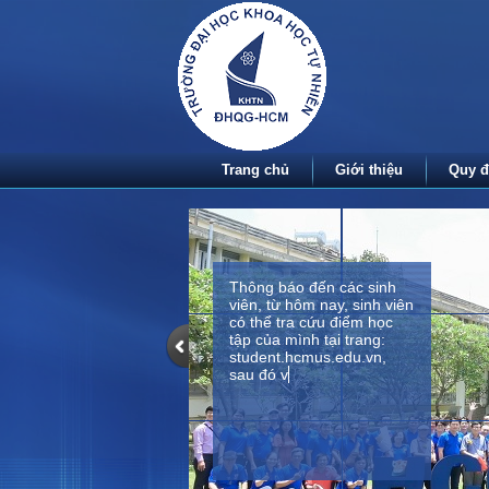
Trang chủ
Giới thiệu
Quy đ
Thông báo đến các sinh
viên, từ hôm nay, sinh viên
có thể tra cứu điểm học
tập của mình tại trang:
student.hcmus.edu.vn,
sau đó vào mục kết quả
học t