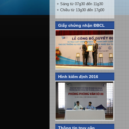
+ Sáng từ 07g30 đến 11g30
+ Chiều từ 13g30 đến 17g00
Giấy chứng nhận ĐBCL
Hình kiểm định 2016
Thông tin truy cập