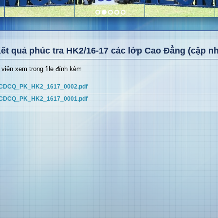
ết quả phúc tra HK2/16-17 các lớp Cao Đẳng (cập nh
 viên xem trong file đính kèm
CDCQ_PK_HK2_1617_0002.pdf
CDCQ_PK_HK2_1617_0001.pdf