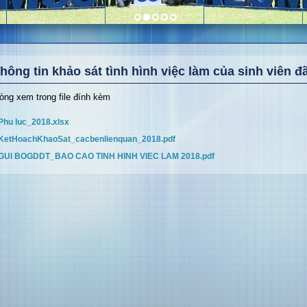
hông tin khảo sát tình hình việc làm của sinh viên đ
lòng xem trong file đính kèm
Phu luc_2018.xlsx
KetHoachKhaoSat_cacbenlienquan_2018.pdf
GUI BOGDDT_BAO CAO TINH HINH VIEC LAM 2018.pdf