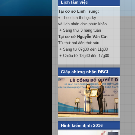
Lịch làm việc
Tại cơ sở Linh Trung:
+ Theo lịch thi học kỳ
và lịch nhận đơn phúc khảo
+ Sáng thứ 3 hàng tuần
Tại cơ sở Nguyễn Văn Cừ:
Từ thứ hai đến thứ sáu
+ Sáng từ 07g30 đến 11g30
+ Chiều từ 13g30 đến 17g00
Giấy chứng nhận ĐBCL
Hình kiểm định 2016