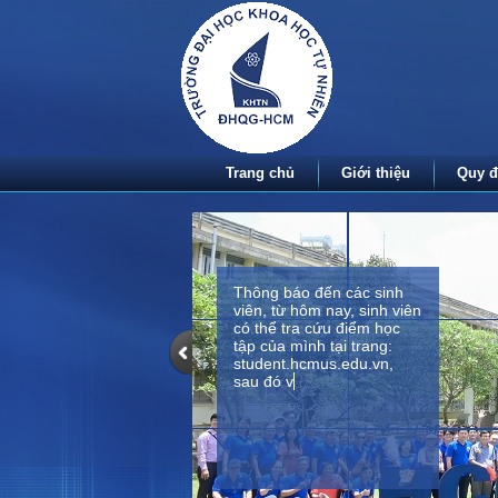
Trang chủ
Giới thiệu
Quy đ
Thông báo đến các sinh
viên, từ hôm nay, sinh viên
có thể tra cứu điểm học
tập của mình tại trang:
student.hcmus.edu.vn,
sau đó vào mục kết quả
học