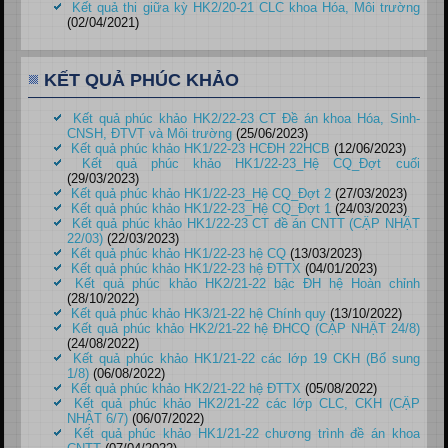
Kết quả thi giữa kỳ HK2/20-21 CLC khoa Hóa, Môi trường
(02/04/2021)
KẾT QUẢ PHÚC KHẢO
Kết quả phúc khảo HK2/22-23 CT Đề án khoa Hóa, Sinh-
CNSH, ĐTVT và Môi trường
(25/06/2023)
Kết quả phúc khảo HK1/22-23 HCĐH 22HCB
(12/06/2023)
Kết quả phúc khảo HK1/22-23_Hệ CQ_Đợt cuối
(29/03/2023)
Kết quả phúc khảo HK1/22-23_Hệ CQ_Đợt 2
(27/03/2023)
Kết quả phúc khảo HK1/22-23_Hệ CQ_Đợt 1
(24/03/2023)
Kết quả phúc khảo HK1/22-23 CT đề án CNTT (CẬP NHẬT
22/03)
(22/03/2023)
Kết quả phúc khảo HK1/22-23 hệ CQ
(13/03/2023)
Kết quả phúc khảo HK1/22-23 hệ ĐTTX
(04/01/2023)
Kết quả phúc khảo HK2/21-22 bậc ĐH hệ Hoàn chỉnh
(28/10/2022)
Kết quả phúc khảo HK3/21-22 hệ Chính quy
(13/10/2022)
Kết quả phúc khảo HK2/21-22 hệ ĐHCQ (CẬP NHẬT 24/8)
(24/08/2022)
Kết quả phúc khảo HK1/21-22 các lớp 19 CKH (Bổ sung
1/8)
(06/08/2022)
Kết quả phúc khảo HK2/21-22 hệ ĐTTX
(05/08/2022)
Kết quả phúc khảo HK2/21-22 các lớp CLC, CKH (CẬP
NHẬT 6/7)
(06/07/2022)
Kết quả phúc khảo HK1/21-22 chương trình đề án khoa