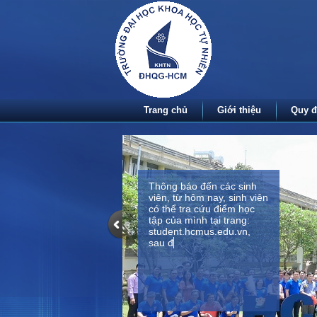
Trang chủ
Giới thiệu
Quy đ
Thông báo đến các sinh
viên, từ hôm nay, sinh viên
có thể tra cứu điểm học
tập của mình tại trang:
student.hcmus.edu.vn,
sau đó vào mục kết quả
học