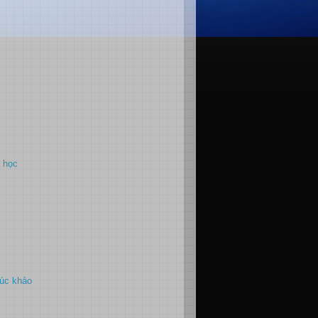
 học
húc khảo