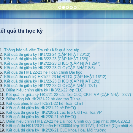
ết quả thi học kỳ
Thông báo về việc Tra cứu Kết quả học tập
Kết quả thi giữa kỳ HK1/23-24 (CẬP NHẬT 20/12)
Kết quả thi giữa kỳ HK3/22-23 (CẬP NHẬT 15/9)
Kết quả thi giữa kỳ HK2/22-23 ĐHCQ (CẬP NHẬT 26/7)
Kết quả thi giữa kỳ HK2/22-23 CLC (CẬP NHẬT 8/5)
Kết quả thi HK1/22-23 hệ Hoàn chỉnh Đại học
Kết quả thi cuối kỳ HK1/22-23 hệ ĐTTX (CẬP NHẬT 16/12)
Kết quả thi giữa kỳ HK1/22-23 ĐHCQ (CẬP NHẬT 12/1)
Kết quả thi giữa kỳ HK1/22-23 CLC (CẬP NHẬT 12/1)
Điểm hiệu chỉnh giữa kỳ HK3/21-22 lớp CLC
Kết quả thi giữa kỳ HK3/21-22 các lớp CLC, CKH, VP (CẬP NHẬT 22/7)
Điểm tổng kết HK2/21-22 hệ đào tạo Từ xa
Kết quả phúc khảo HK1/21-22 hệ Hoàn Chỉnh
Kết quả thi giữa kỳ HK2/21-22 hệ ĐHCQ
Kết quả thi giữa kỳ HK2/20-21 các lớp CKH và Hóa VP
Kết quả thi giữa kỳ HK2/20-21 hệ ĐHCQ
Điểm hiệu chỉnh HK1/20-21 hệ Đại học Chính quy (cập nhật 08/04/2021)
Kết quả thi HK1/20-21 môn ETC00004 lớp 19DTV1, 19DTV2 (Cập nhật điể
Kết quả thi giữa kỳ HK2/20-21 CLC khoa Hóa, Môi trường