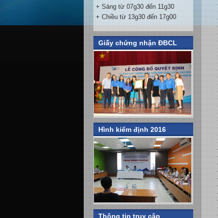
+ Sáng từ 07g30 đến 11g30
+ Chiều từ 13g30 đến 17g00
Giấy chứng nhận ĐBCL
Hình kiểm định 2016
Thông tin truy cập