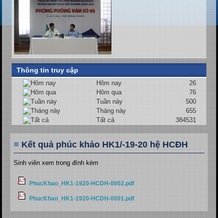
Thông tin truy cập
Hôm nay
26
Hôm qua
76
Tuần này
500
Tháng này
655
Tất cả
384531
Kết quả phúc khảo HK1/-19-20 hệ HCĐH
Sinh viên xem trong đính kèm
PhucKhao_HK1-1920-HCDH-0002.pdf
PhucKhao_HK1-1920-HCDH-0001.pdf