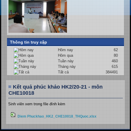
Thông tin truy cập
Hôm nay
62
Hôm qua
80
Tuần này
460
Tháng này
615
Tất cả
384491
Kết quả phúc khảo HK2/20-21 - môn
CHE10018
Sinh viên xem trong file đính kèm
Diem Phuckhao_HK2_CHE10018_THQuoc.xlsx