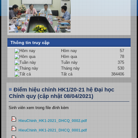
Thông tin truy cập
Hôm nay
57
Hôm qua
78
Tuần này
375
Tháng này
530
Tất cả
384406
Điểm hiệu chỉnh HK1/20-21 hệ Đại học
Chính quy (cập nhật 08/04/2021)
Sinh viên xem trong file đính kèm
HieuChinh_HK1-2021_DHCQ_0002.pdf
HieuChinh_HK1-2021_DHCQ_0001.pdf