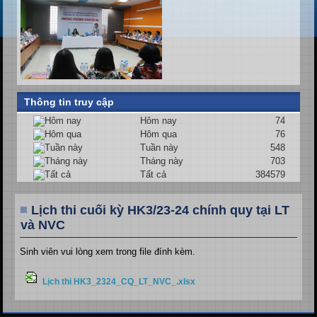
Thông tin truy cập
Hôm nay
74
Hôm qua
76
Tuần này
548
Tháng này
703
Tất cả
384579
Lịch thi cuối kỳ HK3/23-24 chính quy tại LT
và NVC
Sinh viên vui lòng xem trong file đính kèm.
Lịch thi HK3_2324_CQ_LT_NVC_.xlsx