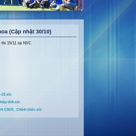
hoa (Cập nhật 30/10)
thi 15/11 tại NVC
10.xls
p tính.xls
-CNVL_Chính thức.xls