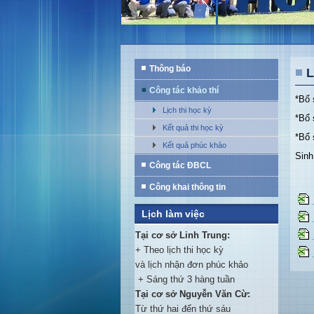
Thông báo
L
Công tác khảo thí
*Bổ 
Lịch thi học kỳ
*Bổ 
Kết quả thi học kỳ
*Bổ 
Kết quả phúc khảo
Sinh
Công tác ĐBCL
Công khai thông tin
Lịch làm việc
Tại cơ sở Linh Trung:
+ Theo lịch thi học kỳ
và lịch nhận đơn phúc khảo
+ Sáng thứ 3 hàng tuần
Tại cơ sở Nguyễn Văn Cừ:
Từ thứ hai đến thứ sáu