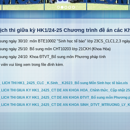
ịch thi giữa kỳ HK1/24-25 Chương trình đề án các K
sung ngày 30/10: môn BTE10002 "Sinh học tế bào" lớp 23CS_CLC1,2,3 ngày 
sung ngày 25/10: Bổ sung môn CHT10203 lớp 21CKH (Khoa Hóa)
sung ngày 24/10: Khoa ĐTVT_Bổ sung môn Phương pháp tính
 viên vui lòng xem trong file đính kèm.
_ LICH THI HK1_2425_CLC _K.Sinh__K2023_Bổ sung Môn Sinh học tế bào.xls
_LICH THI GIUA KY HK1_2425_CT DE AN KHOA HOA_Chính thức_Cập nhật 25-
_LICH THI GIUA KY HK1_2425_CT DE AN KHOA ĐTVT_Bổ sung môn Phương phá
_LICH THI GIUA KY HK1_2425_CT DE AN KHOA SINH_DTVT_MTRUONG_LY_KH