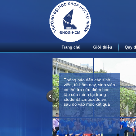
Trang chủ
Giới thiệu
Quy đ
Thông báo đến các sinh
viên, từ hôm nay, sinh viên
có thể tra cứu điểm học
tập của mình tại trang:
student.hcmus.edu.vn,
sau đó vào mục kết quả
học tập để t