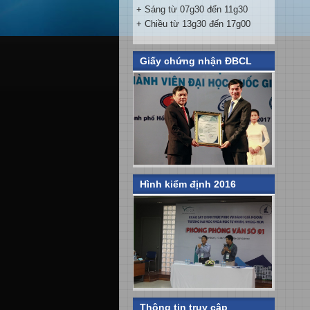
+ Sáng từ 07g30 đến 11g30
+ Chiều từ 13g30 đến 17g00
Giấy chứng nhận ĐBCL
Hình kiểm định 2016
Thông tin truy cập