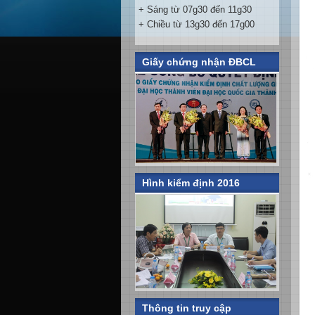
+ Sáng từ 07g30 đến 11g30
+ Chiều từ 13g30 đến 17g00
Giấy chứng nhận ĐBCL
Hình kiểm định 2016
Thông tin truy cập