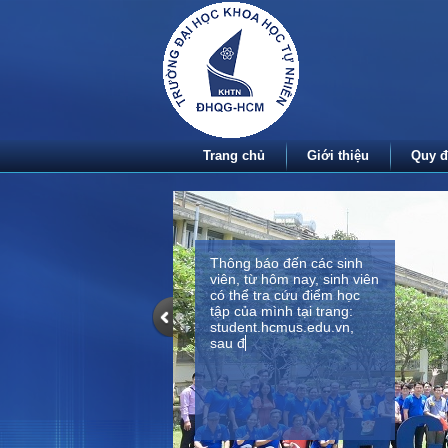
Trang chủ
Giới thiệu
Quy đ
Thông báo đến các sinh
viên, từ hôm nay, sinh viên
có thể tra cứu điểm học
tập của mình tại trang:
student.hcmus.edu.vn,
sau đó vào mục kết