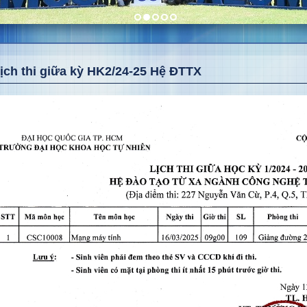
ịch thi giữa kỳ HK2/24-25 Hệ ĐTTX