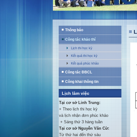
Thông báo
L
Công tác khảo thí
Lịch thi học kỳ
Kết quả thi học kỳ
Kết quả phúc khảo
Công tác ĐBCL
Công khai thông tin
Lịch làm việc
Tại cơ sở Linh Trung:
+ Theo lịch thi học kỳ
và lịch nhận đơn phúc khảo
+ Sáng thứ 3 hàng tuần
Tại cơ sở Nguyễn Văn Cừ:
Từ thứ hai đến thứ sáu