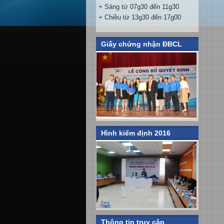
+ Sáng từ 07g30 đến 11g30
+ Chiều từ 13g30 đến 17g00
Giấy chứng nhận ĐBCL
Hình kiểm định 2016
Thông tin truy cập