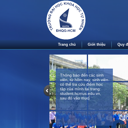
Trang chủ
Giới thiệu
Quy đ
Thông báo đến các sinh
viên, từ hôm nay, sinh viên
có thể tra cứu điểm học
tập của mình tại trang:
student.hcmus.edu.vn,
sau đó vào mục kết quả
học tập để tr