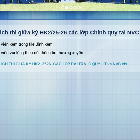
ịch thi giữa kỳ HK2/25-26 các lớp Chính quy tại NVC
 viên xem trong file đính kèm.
 viên vui lòng theo dõi thông tin thường xuyên.
LICH THI GIUA KY HK2_2526_CAC LOP ĐAI TRA_C.QUY_LT va NVC.xls