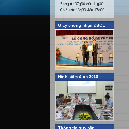
+ Sáng từ 07g30 đến 11g30
+ Chiều từ 13g30 đến 17g00
Giấy chứng nhận ĐBCL
Hình kiểm định 2016
Thông tin truy cập