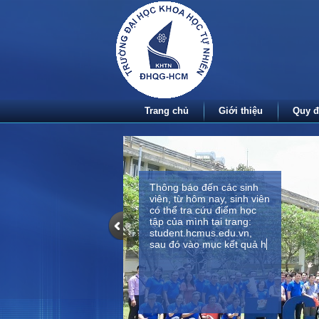
Trang chủ
Giới thiệu
Quy đ
Thông báo đến các sinh
viên, từ hôm nay, sinh viên
có thể tra cứu điểm học
tập của mình tại trang:
student.hcmus.edu.vn,
sau đó vào mục kết quả
học tập để tra cứu kết quả