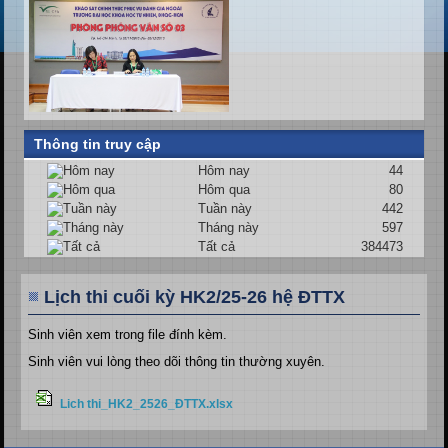
Thông tin truy cập
Hôm nay
44
Hôm qua
80
Tuần này
442
Tháng này
597
Tất cả
384473
Lịch thi cuối kỳ HK2/25-26 hệ ĐTTX
Sinh viên xem trong file đính kèm.
Sinh viên vui lòng theo dõi thông tin thường xuyên.
Lich thi_HK2_2526_ĐTTX.xlsx