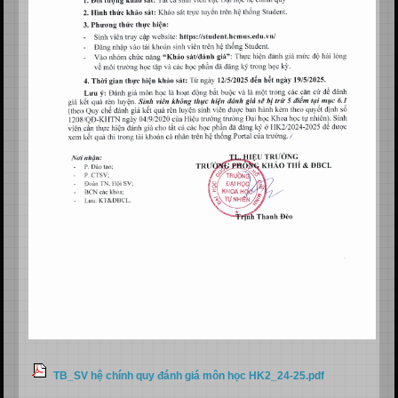
TB_SV hệ chính quy đánh giá môn học HK2_24-25.pdf